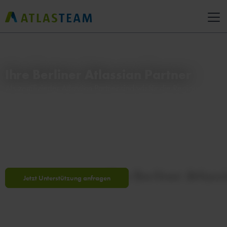
Ihre Berliner Atlassian Partner
Als zertifizierter Atlassian Partner sind wir für die Regionen
Deutschland, Österreich und Schweiz tätig. Unsere Atlassian-
Consultants bieten fundierte Beratung von der Analyse und
Definition Ihrer Anforderungen über Prozessoptimierung und
Plattformstrategie bis hin zur maßgeschneiderten
Implementierung und Konfiguration Ihrer Atlassian-Umgebung.
Jetzt Unterstützung anfragen