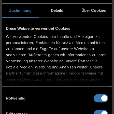
Zustimmung
Details
Über Cookies
Ihre Nachricht
Diese Webseite verwendet Cookies
Wir verwenden Cookies, um Inhalte und Anzeigen zu
personalisieren, Funktionen für soziale Medien anbieten
zu können und die Zugriffe auf unsere Website zu
analysieren. Außerdem geben wir Informationen zu Ihrer
Verwendung unserer Website an unsere Partner für
soziale Medien, Werbung und Analysen weiter. Unsere
Ihre Daten werden entsprechend unserer
Datenschutzerklärung
Partner führen diese Informationen möglicherweise mit
verarbeitet.
weiteren Daten zusammen, die Sie ihnen bereitgestellt
haben oder die sie im Rahmen Ihrer Nutzung der Dienste
gesammelt haben.
Einwilligungsauswahl
Notwendig
Präferenzen