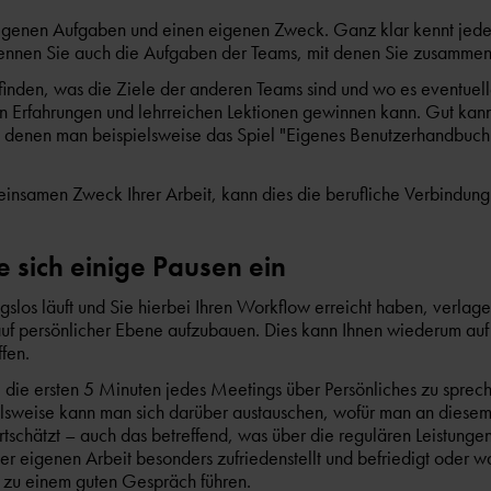
eigenen Aufgaben und einen eigenen Zweck. Ganz klar kennt jede
ennen Sie auch die Aufgaben der Teams, mit denen Sie zusammen
szufinden, was die Ziele der anderen Teams sind und wo es eventu
an Erfahrungen und lehrreichen Lektionen gewinnen kann. Gut ka
i denen man beispielsweise das Spiel "Eigenes Benutzerhandbuch
insamen Zweck Ihrer Arbeit, kann dies die berufliche Verbindung
 sich einige Pausen ein
slos läuft und Sie hierbei Ihren Workflow erreicht haben, verlager
uf persönlicher Ebene aufzubauen. Dies kann Ihnen wiederum auf 
fen.
 die ersten 5 Minuten jedes Meetings über Persönliches zu spreche
elsweise kann man sich darüber austauschen, wofür man an diesem
schätzt – auch das betreffend, was über die regulären Leistungen
r eigenen Arbeit besonders zufriedenstellt und befriedigt oder wa
 zu einem guten Gespräch führen.