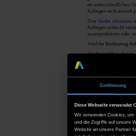
an unterschiedlichen 
Kollegen nicht einmal p
Eine
Studie
Atlassians
e
Kollegen schlecht vern
auszuprobieren oder si
Welche Bedeutung hab
Hierbei geht es darum, 
"Arbeitspersönlichkeit"
wenn die eigene Meinung
ist es umso schwerer, s
4 Schritte
Zustimmung
Teams stär
Diese Webseite verwendet 
Bekannt ist, dass gena
Wir verwenden Cookies, um I
erfolgreich arbeiten kö
und die Zugriffe auf unsere 
Das braucht ein Team, u
Website an unsere Partner fü