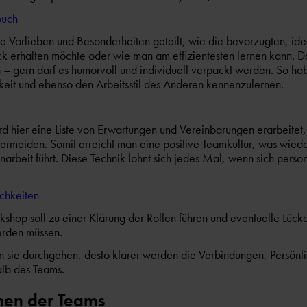
buch
e Vorlieben und Besonderheiten geteilt, wie die bevorzugten, ide
erhalten möchte oder wie man am effizientesten lernen kann. Da
 – gern darf es humorvoll und individuell verpackt werden. So h
keit und ebenso den Arbeitsstil des Anderen kennenzulernen.
d hier eine Liste von Erwartungen und Vereinbarungen erarbeitet,
ermeiden. Somit erreicht man eine positive Teamkultur, was wied
rbeit führt. Diese Technik lohnt sich jedes Mal, wenn sich perso
ichkeiten
shop soll zu einer Klärung der Rollen führen und eventuelle Lücken
erden müssen.
 sie durchgehen, desto klarer werden die Verbindungen, Persönl
alb des Teams.
nen der Teams