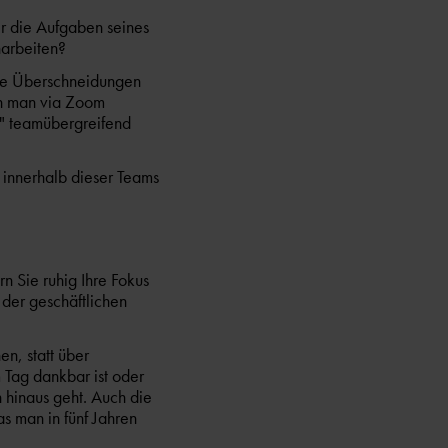
r die Aufgaben seines
arbeiten?
elle Überschneidungen
nn man via Zoom
" teamübergreifend
 innerhalb dieser Teams
n Sie ruhig Ihre Fokus
der geschäftlichen
n, statt über
 Tag dankbar ist oder
 hinaus geht. Auch die
s man in fünf Jahren