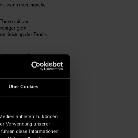
nden, wenn man manche
 Ebene mit den
weniger gern
amtleistung des Teams.
tt eine separate
Bestrafung zu haben,
eltener im Büro trifft,
emote-
Über Cookies
en, die effizient und
 Medien anbieten zu können
hrer Verwendung unserer
 führen diese Informationen