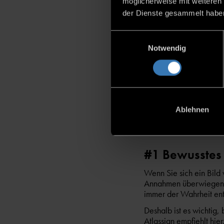
möglicherweise mit weiteren
Einen gemeinsam
der Dienste gesammelt habe
einen Sinn, genau
erzeugen,
Einwilligungsauswahl
Notwendig
Arbeit in einer 
gemeinsame Ritua
High-Fidelity-Int
Die Kunst heutzutage be
Ablehnen
Atlassian
stellt in Ihrem
Teams aufzubauen.
#1 Bewusstes
Wenn Sie sich ein Bild
Annahmen überwiegen. B
immer der Wahrheit en
Deshalb ist es wichtig
Atlassian empfiehlt hie