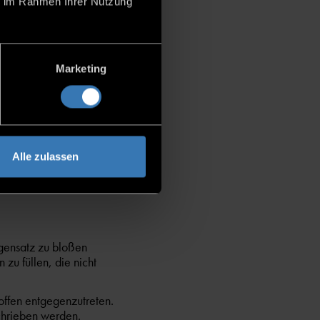
ie im Rahmen Ihrer Nutzung
für ein Gesamtbild
Marketing
Alle zulassen
und außerhalb des
gensatz zu bloßen
u füllen, die nicht
offen entgegenzutreten.
schrieben werden.