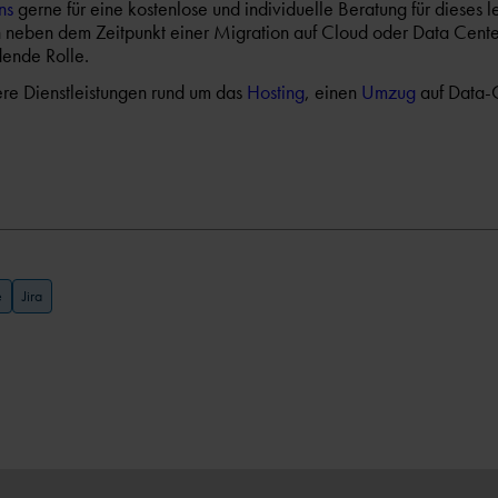
ns
gerne für eine kostenlose und individuelle Beratung für dieses l
neben dem Zeitpunkt einer Migration auf Cloud oder Data Center
dende Rolle.
re Dienstleistungen rund um das
Hosting
, einen
Umzug
auf Data-C
e
Jira