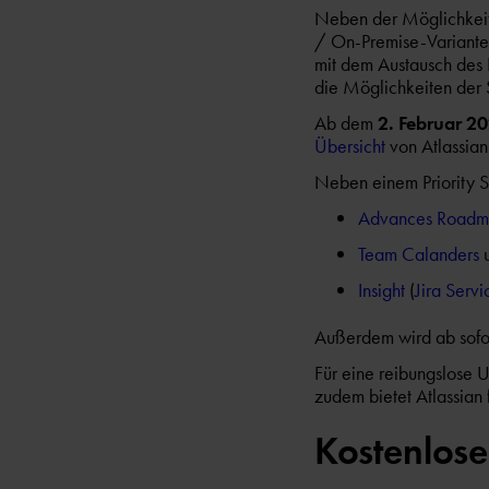
Neben der Möglichkeit,
/ On-Premise-Variante 
mit dem Austausch des 
die Möglichkeiten der 
Ab dem
2. Februar 2
Übersicht
von Atlassian
Neben einem Priority S
Advances Roadm
Team Calanders
u
Insight
(
Jira Serv
Außerdem wird ab sofor
Für eine reibungslose U
zudem bietet Atlassian
Kostenlose