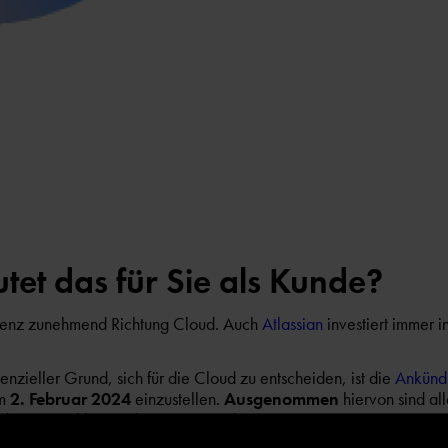
et das für Sie als Kunde?
denz zunehmend Richtung Cloud. Auch
Atlassian
investiert immer i
enzieller Grund, sich für die Cloud zu entscheiden, ist die
Ankündi
m
2. Februar 2024
einzustellen.
Ausgenommen
hiervon sind al
f die wir nachher noch weiter eingehen.