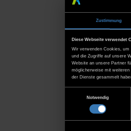
Die Änderung betrifft a
Desk
,
Confluence
,
Bitb
Apps
.
Zustimmung
Mit dieser Strategie ko
kleinen und mittleren 
verschiedenen Thematik
Diese Webseite verwendet 
Das passie
Wir verwenden Cookies, um I
und die Zugriffe auf unsere 
Plan hierfür ist, dass a
Website an unsere Partner fü
Server-Lizenzen könne
möglicherweise mit weiteren
Februar 2021
erhöht 
der Dienste gesammelt habe
Upgrades und Downgrad
2. Februar 2023
sind 
Einwilligungsauswahl
erhält für seine Serve
Notwendig
Mit dieser Ankündigung
mehr in die Weiterentw
Migrationsmöglichkeite
zuverlässiger Atlassian