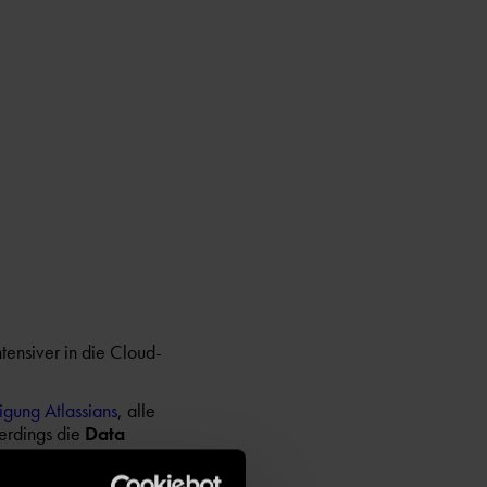
ntensiver in die Cloud-
gung Atlassians
, alle
lerdings die
Data