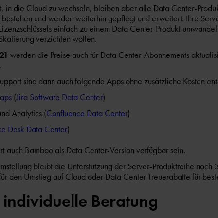
 in die Cloud zu wechseln, bleiben aber alle Data Center-Produ
bestehen und werden weiterhin gepflegt und erweitert. Ihre Serv
Lizenzschlüssels einfach zu einem Data Center-Produkt umwandeln,
Skalierung verzichten wollen.
021
werden die Preise auch für Data Center-Abonnements aktualisie
.
upport sind dann auch folgende Apps ohne zusätzliche Kosten ent
aps
(
Jira Software Data Center
)
nd Analytics (
Confluence Data Center
)
ice Desk Data Center
)
t auch Bamboo als Data Center-Version verfügbar sein.
mstellung bleibt die Unterstützung der Server-Produktreihe noch 
 für den Umstieg auf Cloud oder Data Center Treuerabatte für be
 individuelle Beratung